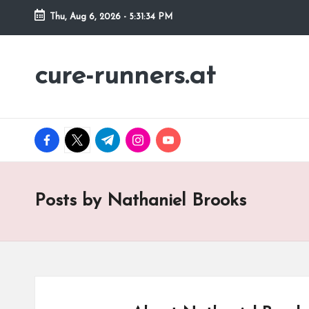
Thu, Aug 6, 2026
-
5:31:35 PM
Skip
to
cure-runners.at
content
facebook.com
twitter.com
t.me
instagram.com
youtube.com
Posts by Nathaniel Brooks