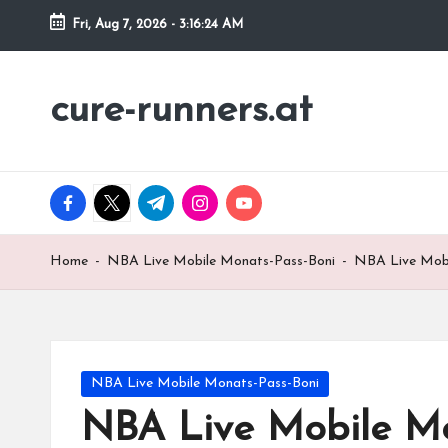
Fri, Aug 7, 2026
-
3:16:25 AM
Skip
to
cure-runners.at
content
facebook.com
twitter.com
t.me
instagram.com
youtube.com
Home
-
NBA Live Mobile Monats-Pass-Boni
-
NBA Live Mobi
Posted
NBA Live Mobile Monats-Pass-Boni
in
NBA Live Mobile Mon