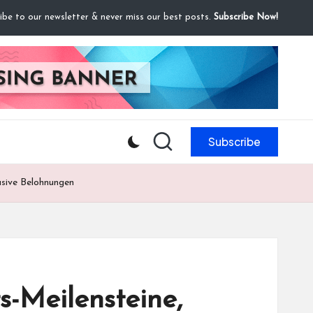
ibe to our newsletter & never miss our best posts.
Subscribe Now!
Subscribe
sive Belohnungen
-Meilensteine,