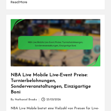
Read More
NBA Live Mobile Live-Event Preise:
Turnierbelohnungen,
Sonderveranstaltungen, Einzigartige
Boni
By
Nathaniel Brooks
23/02/2026
Posted
by
NBA Live Mobile bietet eine Vielzahl von Preisen für Live-