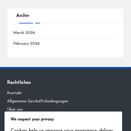
Archiv
March 2026
February 2026
Rechtliches
Kontakt
Allgemeine Geschäftsbedingungen
Über uns
Datenschutzbestimmungen
We respect your privacy
Cookies und Tracking
Cookies help us improve your experience, deliver