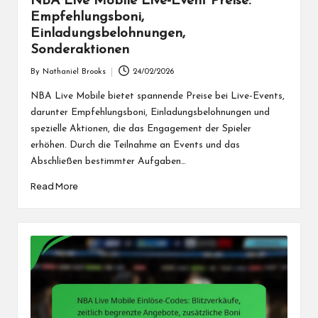
NBA Live Mobile Live-Event Preise:
Empfehlungsboni,
Einladungsbelohnungen,
Sonderaktionen
By
Nathaniel Brooks
24/02/2026
Posted
by
NBA Live Mobile bietet spannende Preise bei Live-Events,
darunter Empfehlungsboni, Einladungsbelohnungen und
spezielle Aktionen, die das Engagement der Spieler
erhöhen. Durch die Teilnahme an Events und das
Abschließen bestimmter Aufgaben…
Read More