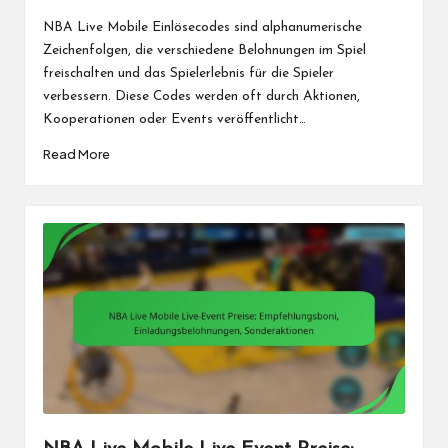
Posted
by
NBA Live Mobile Einlösecodes sind alphanumerische
Zeichenfolgen, die verschiedene Belohnungen im Spiel
freischalten und das Spielerlebnis für die Spieler
verbessern. Diese Codes werden oft durch Aktionen,
Kooperationen oder Events veröffentlicht…
Read More