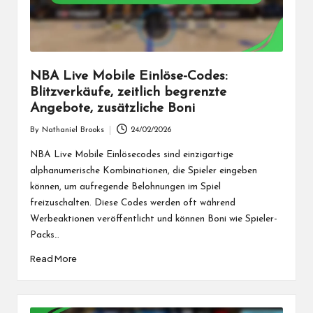
NBA Live Mobile Einlöse-Codes:
Blitzverkäufe, zeitlich begrenzte
Angebote, zusätzliche Boni
By
Nathaniel Brooks
24/02/2026
Posted
by
NBA Live Mobile Einlösecodes sind einzigartige
alphanumerische Kombinationen, die Spieler eingeben
können, um aufregende Belohnungen im Spiel
freizuschalten. Diese Codes werden oft während
Werbeaktionen veröffentlicht und können Boni wie Spieler-
Packs…
Read More