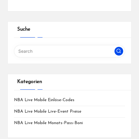
Suche
Kategorien
NBA Live Mobile Einlöse-Codes
NBA Live Mobile Live-Event Preise
NBA Live Mobile Monats-Pass-Boni